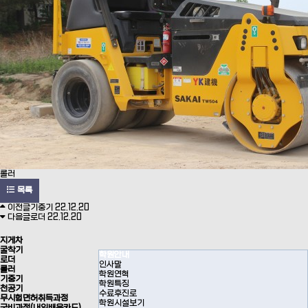
롤러
목록
이전글
기중기
22.12.20
다음글
로더
22.12.20
지게차
굴착기
학원안내
로더
인사말
롤러
학원연혁
기중기
학원특징
천공기
수료후진로
무시험면허취득과정
학원시설보기